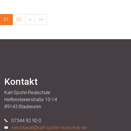
01
02
>
>>
Kontakt
Karl-Spohn-Realschule
Helfensteinerstraße 10-14
89143 Blaubeuren
07344 92 92-0
sekretariat@karl-spohn-realschule.de