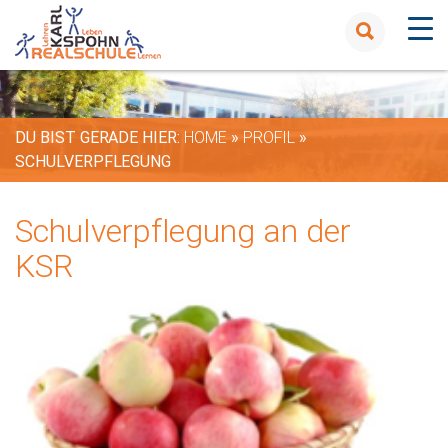
DU BIST GERADE HIER:
HOME
»
PROFIL
»
SCHULVERPFLEGUNG
Schulverpflegung an der
KSR