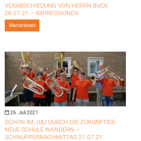
VERABSCHIEDUNG VON HERRN BUCK
28.07.21 – IMPRESSIONEN
Weiterlesen
26. Juli 2021
SCHON IM JULI DURCH DIE ZUKÜNFTIGE
NEUE SCHULE WANDERN –
SCHNUPPERNACHMITTAG 21.07.21