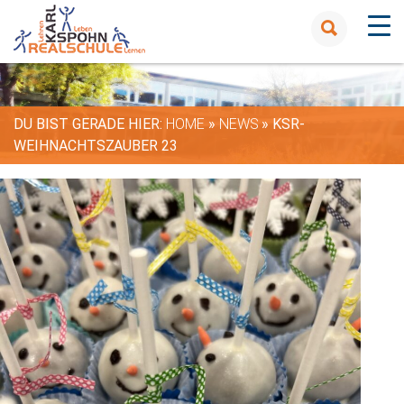
DU BIST GERADE HIER:
HOME
»
NEWS
»
KSR-
WEIHNACHTSZAUBER 23