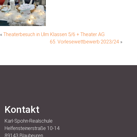
«
Theaterbesuch in Ulm Klassen 5/6 + Theater AG
65. Vorlesewettbewerb 2023/24
»
Kontakt
Karl-Spohn-Realschule
Helfensteinerstraße 10-14
89143 Blaubeuren