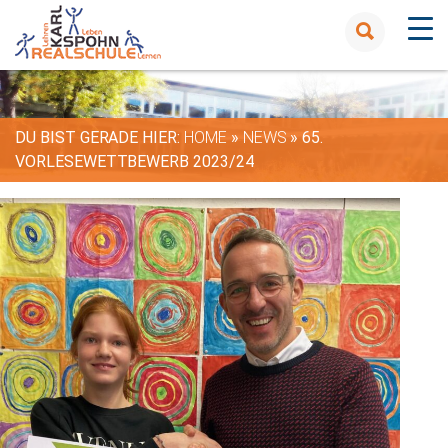
DU BIST GERADE HIER:
HOME
»
NEWS
»
65.
VORLESEWETTBEWERB 2023/24