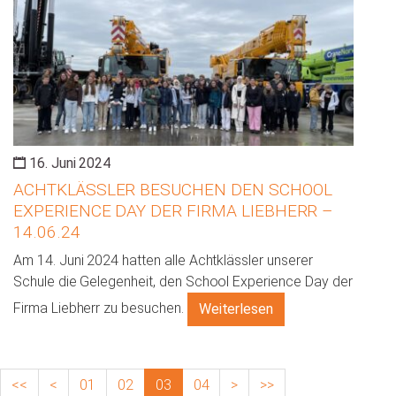
16. Juni 2024
ACHTKLÄSSLER BESUCHEN DEN SCHOOL
EXPERIENCE DAY DER FIRMA LIEBHERR –
14.06.24
Am 14. Juni 2024 hatten alle Achtklässler unserer
Schule die Gelegenheit, den School Experience Day der
Firma Liebherr zu besuchen.
Weiterlesen
<<
<
01
02
03
04
>
>>