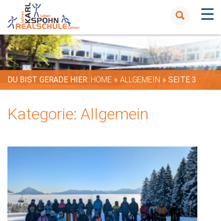
DU BIST GERADE HIER:
HOME
»
ALLGEMEIN
»
SEITE 3
Kategorie:
Allgemein