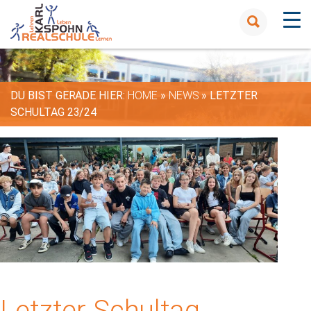
DU BIST GERADE HIER:
HOME
»
NEWS
»
LETZTER
SCHULTAG 23/24
Letzter Schultag