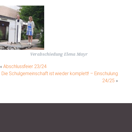
Verabschiedung Elena Mayr
«
Abschlussfeier 23/24
Die Schulgemeinschaft ist wieder komplett! – Einschulung
24/25
»