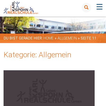
DU BIST GERADE HIER:
HOME
»
ALLGEMEIN
»
SEITE 11
Kategorie:
Allgemein