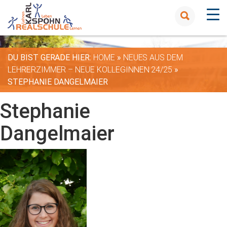
DU BIST GERADE HIER:
HOME
»
NEUES AUS DEM
LEHRERZIMMER – NEUE KOLLEGINNEN 24/25
»
STEPHANIE DANGELMAIER
Stephanie
Dangelmaier