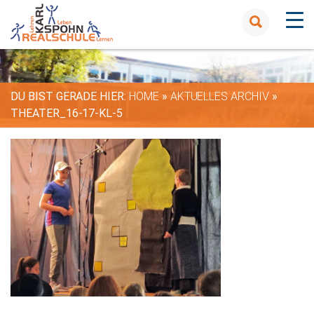
DU BIST GERADE HIER:
HOME
»
AKTUELLES ARCHIV
»
THEATER_16-17-KL-5