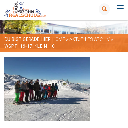
DU BIST GERADE HIER:
HOME
»
AKTUELLES ARCHIV
»
WSPT_16-17_KLEIN_10