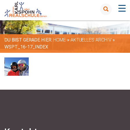
DU BIST GERADE HIER:
HOME
»
AKTUELLES ARCHIV
»
WSPT_16-17_INDEX