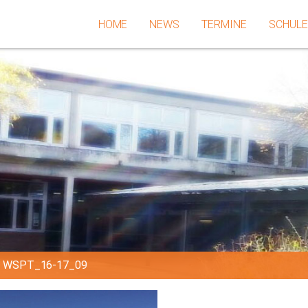
HOME
NEWS
TERMINE
SCHUL
»
WSPT_16-17_09