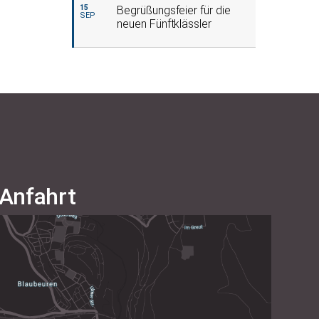
15
Begrüßungsfeier für die
SEP
neuen Fünftklässler
Anfahrt