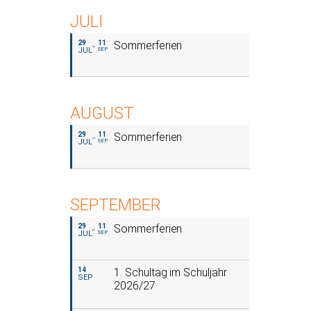
JULI
29
11
Sommerferien
JUL
SEP
AUGUST
29
11
Sommerferien
JUL
SEP
SEPTEMBER
29
11
Sommerferien
JUL
SEP
14
1. Schultag im Schuljahr
SEP
2026/27