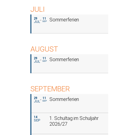
JULI
29
11
Sommerferien
JUL
SEP
AUGUST
29
11
Sommerferien
JUL
SEP
SEPTEMBER
29
11
Sommerferien
JUL
SEP
14
1. Schultag im Schuljahr
SEP
2026/27