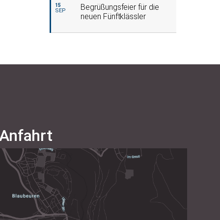
15
Begrüßungsfeier für die
SEP
neuen Fünftklässler
Anfahrt