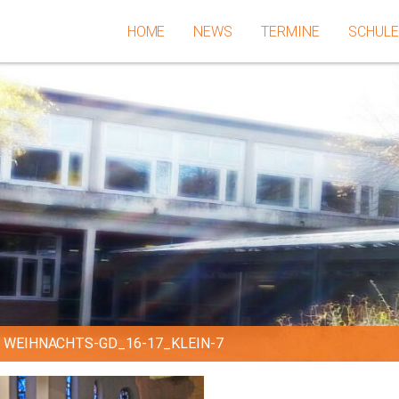
HOME
NEWS
TERMINE
SCHUL
»
WEIHNACHTS-GD_16-17_KLEIN-7