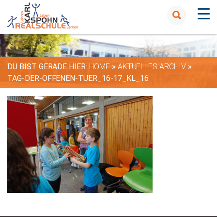
DU BIST GERADE HIER:
HOME
»
AKTUELLES ARCHIV
»
TAG-DER-OFFENEN-TUER_16-17_KL_16