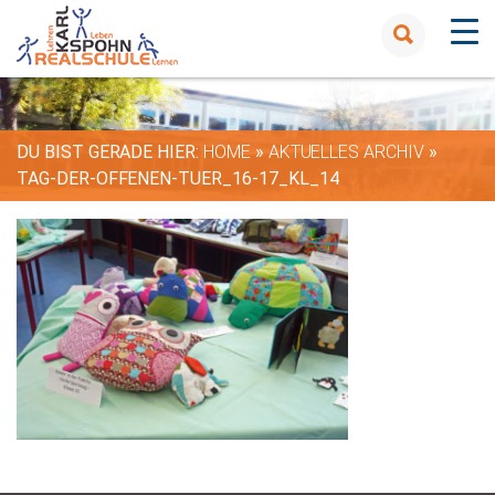
DU BIST GERADE HIER:
HOME
»
AKTUELLES ARCHIV
»
TAG-DER-OFFENEN-TUER_16-17_KL_14