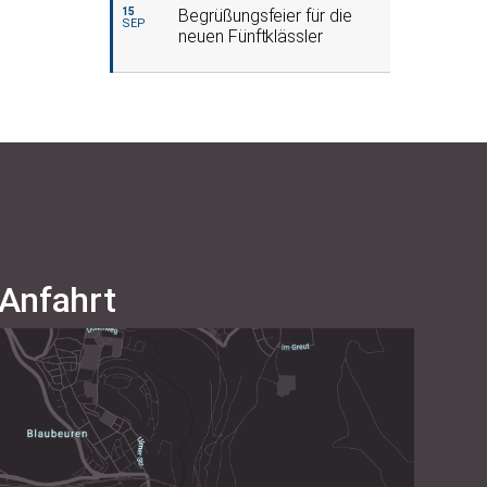
15
Begrüßungsfeier für die
SEP
neuen Fünftklässler
Anfahrt