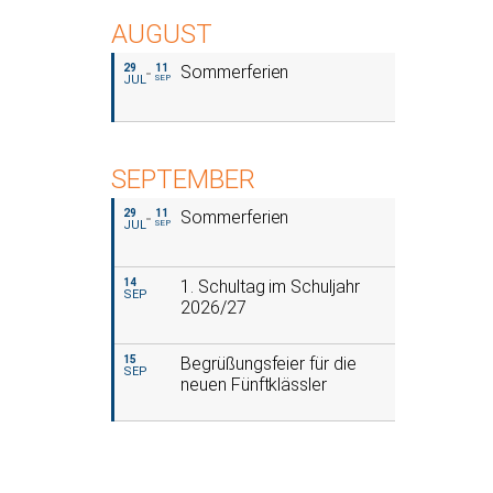
AUGUST
29
11
Sommerferien
JUL
SEP
SEPTEMBER
29
11
Sommerferien
JUL
SEP
14
1. Schultag im Schuljahr
SEP
2026/27
15
Begrüßungsfeier für die
SEP
neuen Fünftklässler