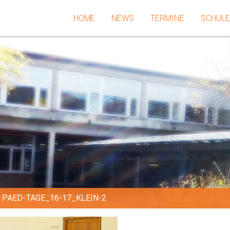
HOME
NEWS
TERMINE
SCHUL
»
PAED-TAGE_16-17_KLEIN-2