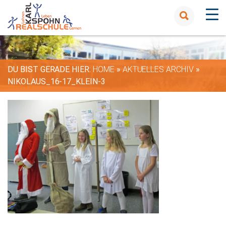
DU BIST GERADE HIER:
HOME
»
AKTUELLES ARCHIV
»
NIKOLAUS_16-17_KLEIN-3