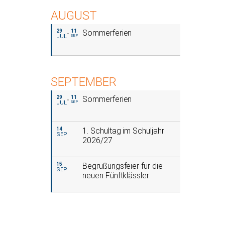
AUGUST
29
11
Sommerferien
JUL
SEP
SEPTEMBER
29
11
Sommerferien
JUL
SEP
14
1. Schultag im Schuljahr
SEP
2026/27
15
Begrüßungsfeier für die
SEP
neuen Fünftklässler