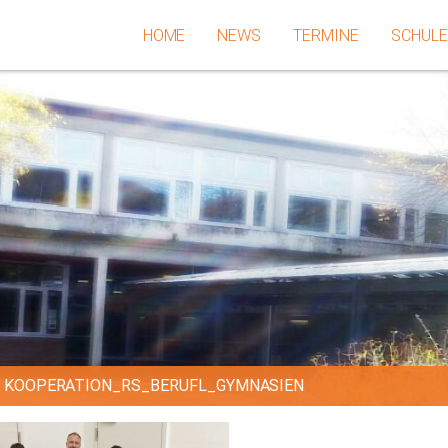
HOME
NEWS
TERMINE
SCHUL
»
KOOPERATION_RS_BERUFL_GYMNASIEN