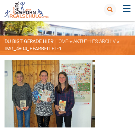
DU BIST GERADE HIER:
HOME
»
AKTUELLES ARCHIV
»
IMG_4804_BEARBEITET-1