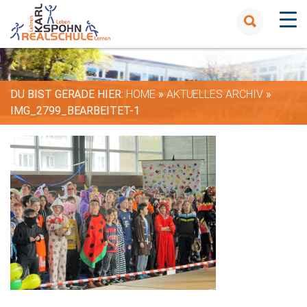
DU BIST GERADE HIER:
HOME
»
AKTUELLES ARCHIV
»
IMG_2799_BEARBEITET-1