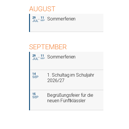
AUGUST
29
11
Sommerferien
JUL
SEP
SEPTEMBER
29
11
Sommerferien
JUL
SEP
14
1. Schultag im Schuljahr
SEP
2026/27
15
Begrüßungsfeier für die
SEP
neuen Fünftklässler