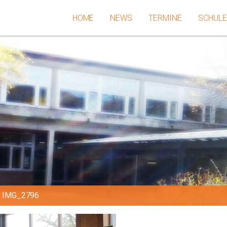
HOME
NEWS
TERMINE
SCHUL
»
IMG_2796