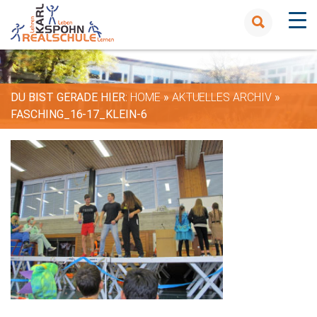
DU BIST GERADE HIER:
HOME
»
AKTUELLES ARCHIV
»
FASCHING_16-17_KLEIN-6