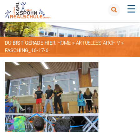
DU BIST GERADE HIER:
HOME
»
AKTUELLES ARCHIV
»
FASCHING_16-17-6