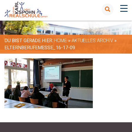
DU BIST GERADE HIER:
HOME
»
AKTUELLES ARCHIV
»
ELTERNBERUFEMESSE_16-17-09