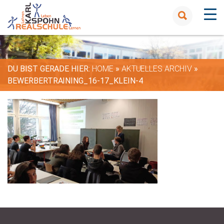
DU BIST GERADE HIER:
HOME
»
AKTUELLES ARCHIV
»
BEWERBERTRAINING_16-17_KLEIN-4