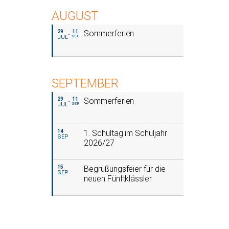
AUGUST
29
11
Sommerferien
JUL
SEP
SEPTEMBER
29
11
Sommerferien
JUL
SEP
14
1. Schultag im Schuljahr
SEP
2026/27
15
Begrüßungsfeier für die
SEP
neuen Fünftklässler