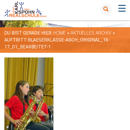
DU BIST GERADE HIER:
HOME
»
AKTUELLES ARCHIV
»
AUFTRITT-BLAESERKLASSE-ASCH_ORIGINAL_16-
17_01_BEARBEITET-1