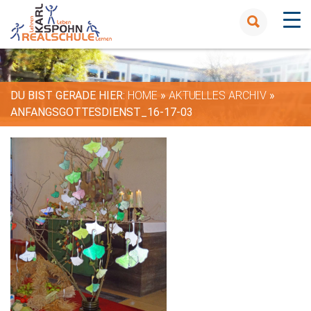
DU BIST GERADE HIER:
HOME
»
AKTUELLES ARCHIV
»
ANFANGSGOTTESDIENST_16-17-03