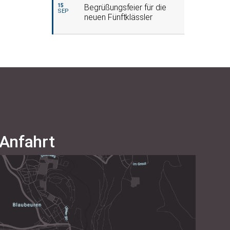
15
Begrüßungsfeier für die
SEP
neuen Fünftklässler
Anfahrt