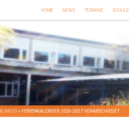
HOME
NEWS
TERMINE
SCHUL
& INFOS
»
FERIENKALENDER 2026-2027 VERABSCHIEDET