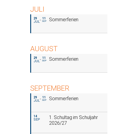
JULI
29
11
Sommerferien
JUL
SEP
AUGUST
29
11
Sommerferien
JUL
SEP
SEPTEMBER
29
11
Sommerferien
JUL
SEP
14
1. Schultag im Schuljahr
SEP
2026/27