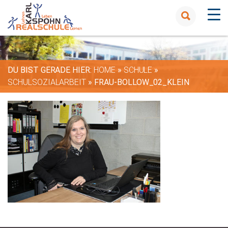
DU BIST GERADE HIER:
HOME
»
SCHULE
»
SCHULSOZIALARBEIT
»
FRAU-BOLLOW_02_KLEIN