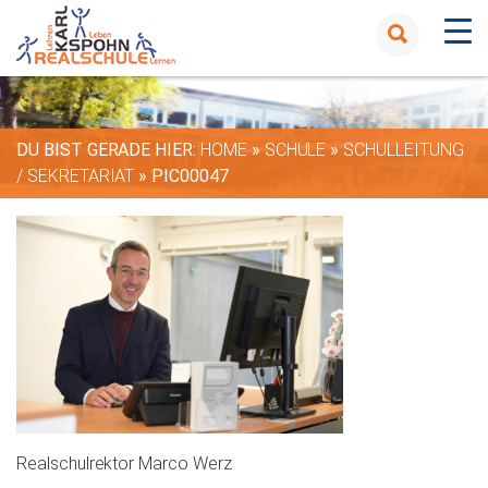
DU BIST GERADE HIER:
HOME
»
SCHULE
»
SCHULLEITUNG
/ SEKRETARIAT
»
PIC00047
Realschulrektor Marco Werz