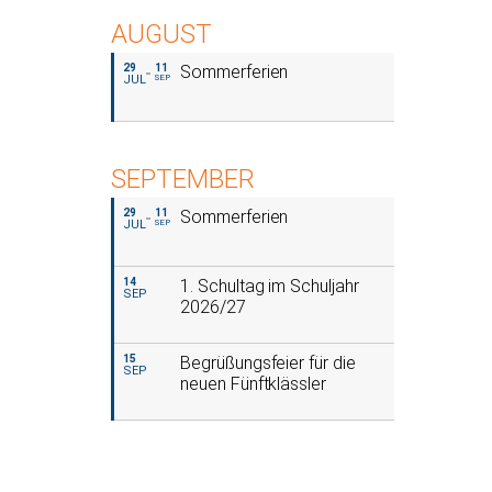
AUGUST
29
11
Sommerferien
JUL
SEP
SEPTEMBER
29
11
Sommerferien
JUL
SEP
14
1. Schultag im Schuljahr
SEP
2026/27
15
Begrüßungsfeier für die
SEP
neuen Fünftklässler