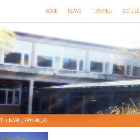
HOME
NEWS
TERMINE
SCHUL
TE
»
KARL_SPOHN_KL