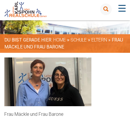
DU BIST GERADE HIER:
HOME
»
SCHULE
»
ELTERN
»
FRAU
MÄCKLE UND FRAU BARONE
Frau Mäckle und Frau Barone