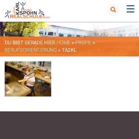
DU BIST GERADE HIER:
HOME
»
PROFIL
»
BERUFSORIENTIERUNG
»
TA2KL