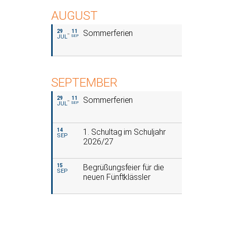
AUGUST
29
11
Sommerferien
JUL
SEP
SEPTEMBER
29
11
Sommerferien
JUL
SEP
14
1. Schultag im Schuljahr
SEP
2026/27
15
Begrüßungsfeier für die
SEP
neuen Fünftklässler