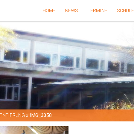
HOME
NEWS
TERMINE
SCHUL
ENTIERUNG
»
IMG_3358