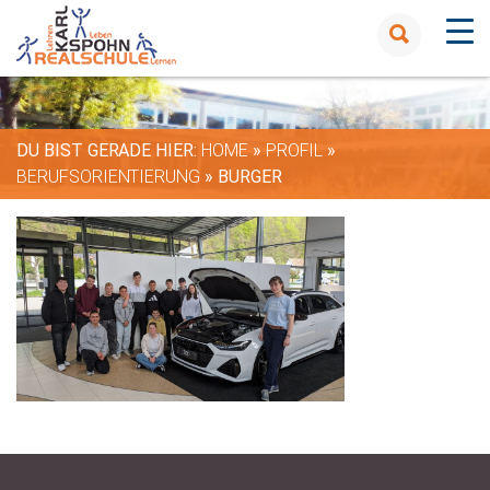
DU BIST GERADE HIER:
HOME
»
PROFIL
»
BERUFSORIENTIERUNG
»
BURGER