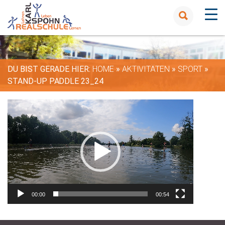
DU BIST GERADE HIER:
HOME
»
AKTIVITÄTEN
»
SPORT
»
STAND-UP PADDLE 23_24
Video-
Player
00:00
00:54