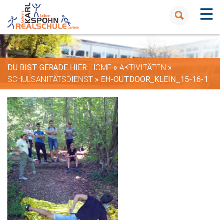
DU BIST GERADE HIER:
HOME
»
AKTIVITÄTEN
»
SCHULSANITÄTSDIENST
»
EH-OUTDOOR_KLEIN_15-16-1