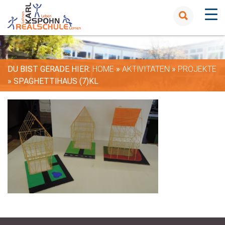
DU BIST GERADE HIER:
HOME
»
AKTIVITÄTEN
»
PROJEKTE
»
SPAGHETTIHAUS (7)KL