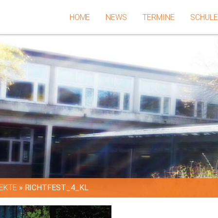
HOME
NEWS
TERMINE
SCHUL
EKTE
»
RICHTFEST_4_KL