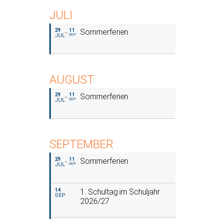
JULI
29
11
Sommerferien
JUL
SEP
AUGUST
29
11
Sommerferien
JUL
SEP
SEPTEMBER
29
11
Sommerferien
JUL
SEP
14
1. Schultag im Schuljahr
SEP
2026/27