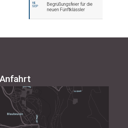
15
Begrüßungsfeier für die
SEP
neuen Fünftklässler
Anfahrt