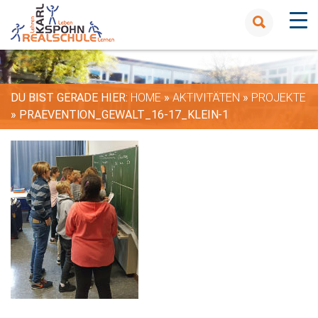
DU BIST GERADE HIER:
HOME
»
AKTIVITÄTEN
»
PROJEKTE
»
PRAEVENTION_GEWALT_16-17_KLEIN-1