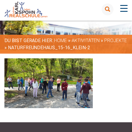
DU BIST GERADE HIER:
HOME
»
AKTIVITÄTEN
»
PROJEKTE
»
NATURFREUNDEHAUS_15-16_KLEIN-2