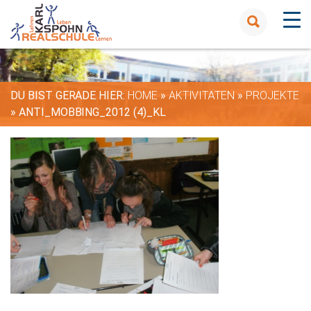
DU BIST GERADE HIER:
HOME
»
AKTIVITÄTEN
»
PROJEKTE
»
ANTI_MOBBING_2012 (4)_KL