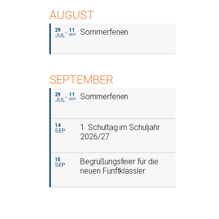
AUGUST
29
11
Sommerferien
JUL
SEP
SEPTEMBER
29
11
Sommerferien
JUL
SEP
14
1. Schultag im Schuljahr
SEP
2026/27
15
Begrüßungsfeier für die
SEP
neuen Fünftklässler