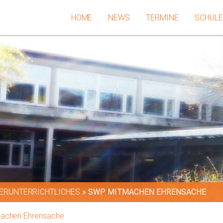
HOME
NEWS
TERMINE
SCHUL
ERUNTERRICHTLICHES
»
SWP MITMACHEN EHRENSACHE
achen Ehrensache