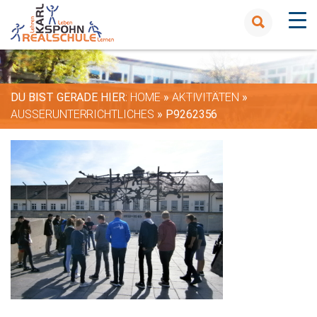
DU BIST GERADE HIER:
HOME
»
AKTIVITÄTEN
»
AUSSERUNTERRICHTLICHES
»
P9262356